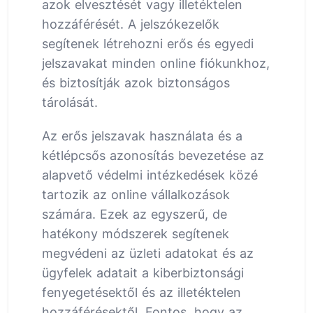
azok elvesztését vagy illetéktelen
hozzáférését. A jelszókezelők
segítenek létrehozni erős és egyedi
jelszavakat minden online fiókunkhoz,
és biztosítják azok biztonságos
tárolását.
Az erős jelszavak használata és a
kétlépcsős azonosítás bevezetése az
alapvető védelmi intézkedések közé
tartozik az online vállalkozások
számára. Ezek az egyszerű, de
hatékony módszerek segítenek
megvédeni az üzleti adatokat és az
ügyfelek adatait a kiberbiztonsági
fenyegetésektől és az illetéktelen
hozzáférésektől. Fontos, hogy az