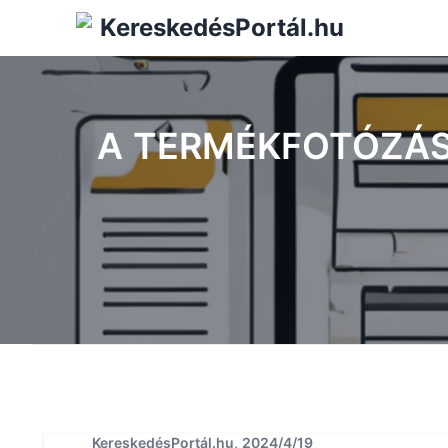
KereskedésPortál.hu
A TERMÉKFOTÓZÁS
KereskedésPortál.hu, 2024/4/19