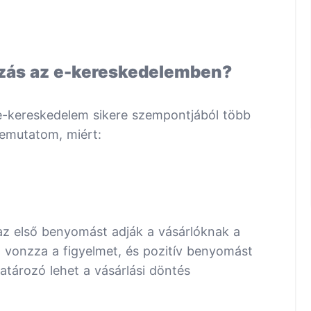
ózás az e-kereskedelemben?
e-kereskedelem sikere szempontjából több
bemutatom, miért:
az első benyomást adják a vásárlóknak a
 vonzza a figyelmet, és pozitív benyomást
atározó lehet a vásárlási döntés