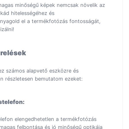
 magas minőségű képek nemcsak növelik az
rkád hitelességéhez és
nyagold el a termékfotózás fontosságát,
zálni!
erelések
ez számos alapvető eszközre és
ban részletesen bemutatom ezeket:
stelefon:
lefon elengedhetetlen a termékfotózás
magas felbontása és jó minőségű optikája