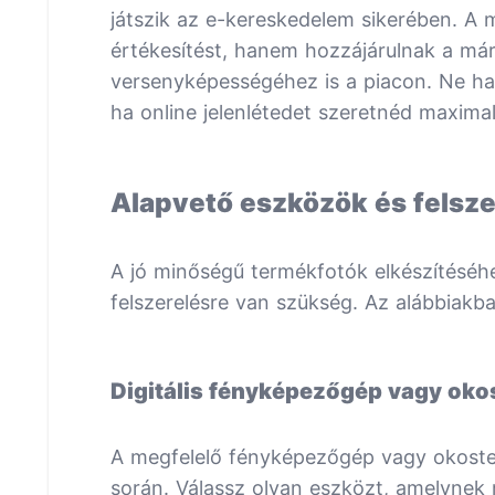
játszik az e-kereskedelem sikerében. A
értékesítést, hanem hozzájárulnak a má
versenyképességéhez is a piacon. Ne ha
ha online jelenlétedet szeretnéd maximali
Alapvető eszközök és felsz
A jó minőségű termékfotók elkészítéséh
felszerelésre van szükség. Az alábbiak
Digitális fényképezőgép vagy oko
A megfelelő fényképezőgép vagy okoste
során. Válassz olyan eszközt, amelynek 