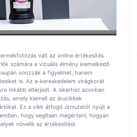
ermékfotózás vált az online értékesítés
rlók számára a vizuális élmény kiemelkedő
csupán vonzzák a figyelmet, hanem
éseiket is. Az e-kereskedelem virágkorát
gyre inkább elterjedt. A sikerhez azonban
zás, amely kiemeli az árucikkek
rlókat. Ez a cikk átfogó útmutatót nyújt a
elemben, hogy segítsen megérteni, hogyan
lyek növelik az értékesítést.