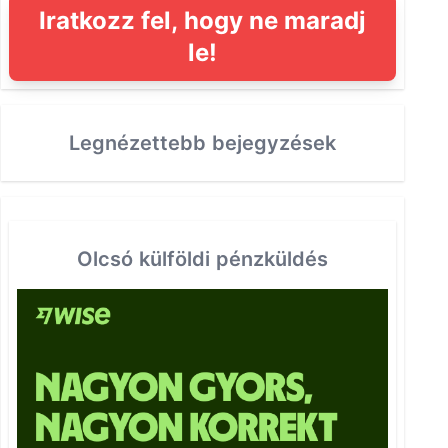
Iratkozz fel, hogy ne maradj
le!
Legnézettebb bejegyzések
Olcsó külföldi pénzküldés