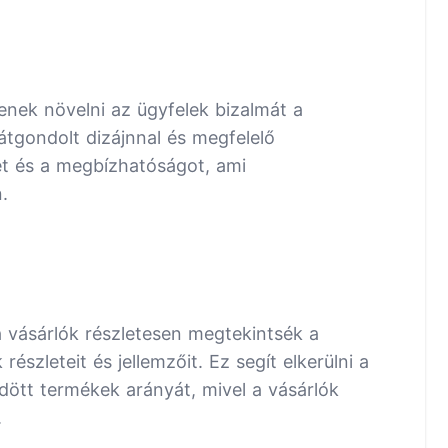
tenek növelni az ügyfelek bizalmát a
tgondolt dizájnnal és megfelelő
et és a megbízhatóságot, ami
.
a vásárlók részletesen megtekintsék a
szleteit és jellemzőit. Ez segít elkerülni a
dött termékek arányát, mivel a vásárlók
.