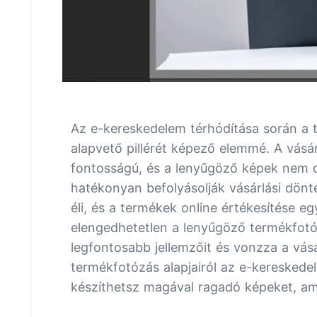
Az e-kereskedelem térhódítása során a t
alapvető pillérét képező elemmé. A vásá
fontosságú, és a lenyűgöző képek nem 
hatékonyan befolyásolják vásárlási dönt
éli, és a termékek online értékesítése e
elengedhetetlen a lenyűgöző termékfotó
legfontosabb jellemzőit és vonzza a vásá
termékfotózás alapjairól az e-keresked
készíthetsz magával ragadó képeket, ame