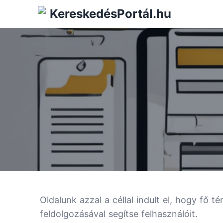
KereskedésPortál.hu
Oldalunk azzal a céllal indult el, hogy fő 
feldolgozásával segítse felhasználóit.